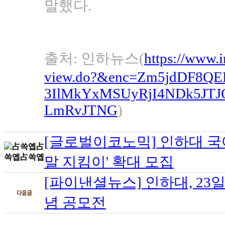
말했다.
출처: 인하뉴스(
https://www.i
view.do?&enc=Zm5jdDF8QE
3IlMkYxMSUyRjI4NDk5JT
LmRvJTNG
)
[글로벌이코노믹] 인하대 국
말 지킴이' 확대 모집
[파이낸셜뉴스] 인하대, 23
념 공모전